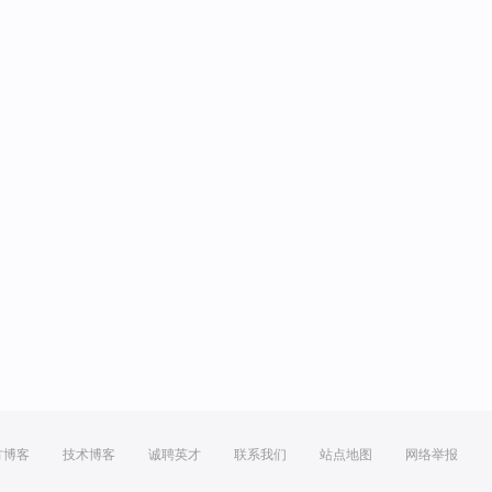
方博客
技术博客
诚聘英才
联系我们
站点地图
网络举报