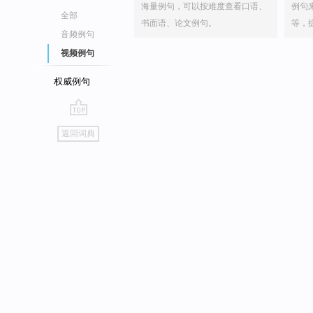
海量例句，可以按难度查看口语、
例句
全部
书面语、论文例句。
等，
音频例句
视频例句
权威例句
go
返回词典
top