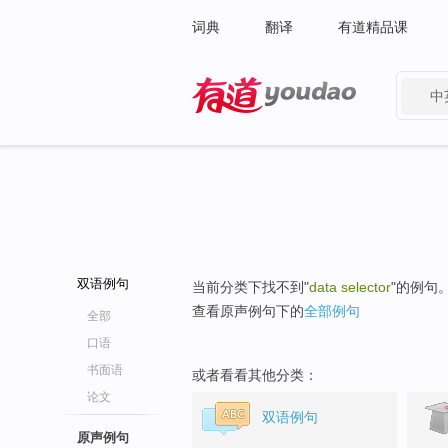
词典
翻译
有道精品课
中
有道 - 网易旗下搜索
双语例句
当前分类下找不到"
data selector
"的例句
查看原声例句下的
全部例句
全部
口语
书面语
或者看看其他分类：
论文
双语例句
原声例句