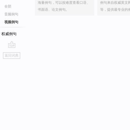
海量例句，可以按难度查看口语、
例句来自权威英文
全部
书面语、论文例句。
等，提供最专业的
音频例句
视频例句
权威例句
go
返回词典
top