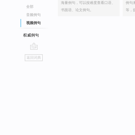
海量例句，可以按难度查看口语、
例句
全部
书面语、论文例句。
等，
音频例句
视频例句
权威例句
go
返回词典
top