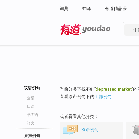
词典
翻译
有道精品课
中
有道 - 网易旗下搜索
双语例句
当前分类下找不到"
depressed market
"
查看原声例句下的
全部例句
全部
口语
书面语
或者看看其他分类：
论文
双语例句
原声例句