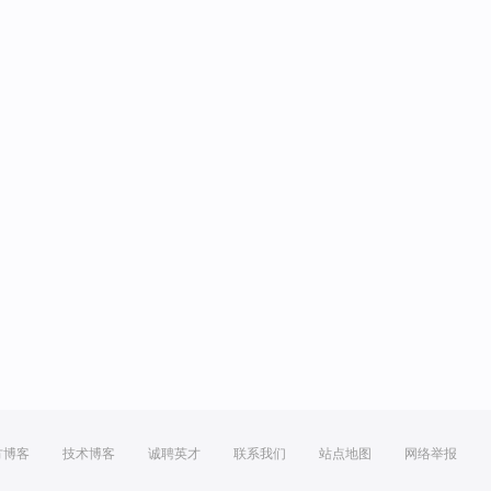
方博客
技术博客
诚聘英才
联系我们
站点地图
网络举报