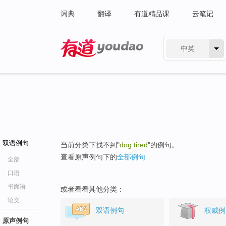
词典
翻译
有道精品课
云笔记
中英
有道 - 网易旗下搜索
双语例句
当前分类下找不到"
dog tired
"的例句。
查看原声例句下的
全部例句
全部
口语
书面语
或者看看其他分类：
论文
双语例句
权威例
原声例句