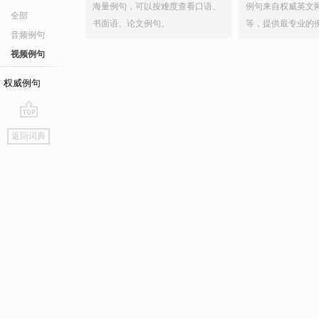
海量例句，可以按难度查看口语、
例句来自权威英文
全部
书面语、论文例句。
等，提供最专业的
音频例句
视频例句
权威例句
go
返回词典
top