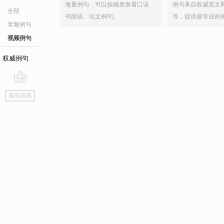
海量例句，可以按难度查看口语、
例句来自权威英文
全部
书面语、论文例句。
等，提供最专业的
音频例句
视频例句
权威例句
go
返回词典
top