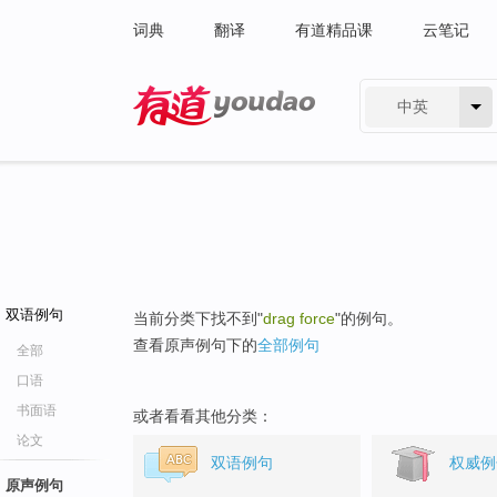
词典
翻译
有道精品课
云笔记
中英
有道 - 网易旗下搜索
双语例句
当前分类下找不到"
drag force
"的例句。
查看原声例句下的
全部例句
全部
口语
书面语
或者看看其他分类：
论文
双语例句
权威例
原声例句