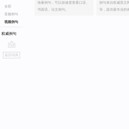
海量例句，可以按难度查看口语、
例句来自权威英文
全部
书面语、论文例句。
等，提供最专业的
音频例句
视频例句
权威例句
go
返回词典
top