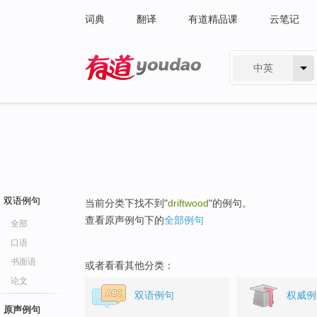
词典
翻译
有道精品课
云笔记
中英
有道 - 网易旗下搜索
双语例句
当前分类下找不到"
driftwood
"的例句。
查看原声例句下的
全部例句
全部
口语
书面语
或者看看其他分类：
论文
双语例句
权威例
原声例句