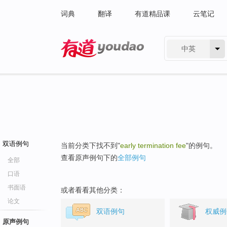
词典
翻译
有道精品课
云笔记
中英
有道 - 网易旗下搜索
双语例句
当前分类下找不到"
early termination fee
"的例句。
查看原声例句下的
全部例句
全部
口语
书面语
或者看看其他分类：
论文
双语例句
权威例
原声例句