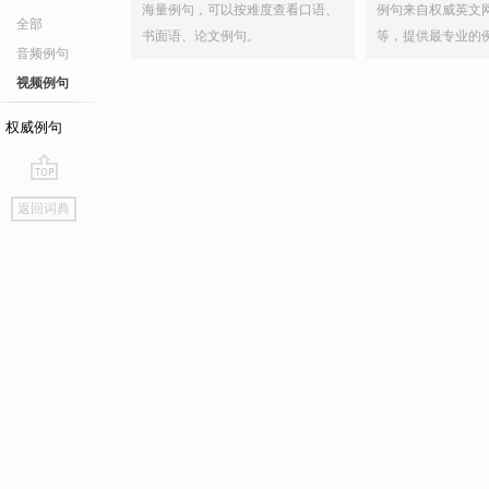
海量例句，可以按难度查看口语、
例句来自权威英文
全部
书面语、论文例句。
等，提供最专业的
音频例句
视频例句
权威例句
go
返回词典
top