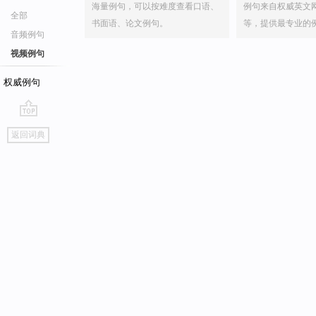
海量例句，可以按难度查看口语、
例句来自权威英文
全部
书面语、论文例句。
等，提供最专业的
音频例句
视频例句
权威例句
go
返回词典
top