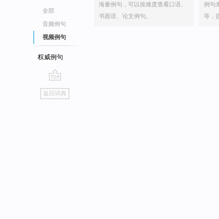
海量例句，可以按难度查看口语、
例句
全部
书面语、论文例句。
等，
音频例句
视频例句
权威例句
go
返回词典
top