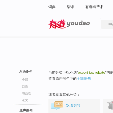
词典
翻译
有道精品课
中
有道 - 网易旗下搜索
双语例句
当前分类下找不到"
export tax rebate
"的
查看原声例句下的
全部例句
全部
口语
书面语
或者看看其他分类：
论文
双语例句
原声例句