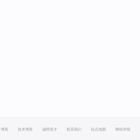
方博客
技术博客
诚聘英才
联系我们
站点地图
网络举报