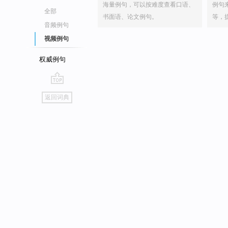
海量例句，可以按难度查看口语、
例句
全部
书面语、论文例句。
等，
音频例句
视频例句
权威例句
go
返回词典
top