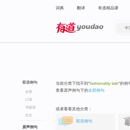
词典
翻译
有道精品课
中
有道 - 网易旗下搜索
双语例句
当前分类下找不到"
fashionably late
"的例
查看原声例句下的
全部例句
全部
口语
书面语
或者看看其他分类：
论文
双语例句
原声例句