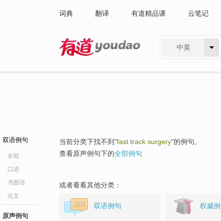
词典
翻译
有道精品课
云笔记
中英
有道 - 网易旗下搜索
双语例句
当前分类下找不到"
fast track surgery
"的例句。
查看原声例句下的
全部例句
全部
口语
书面语
或者看看其他分类：
论文
双语例句
权威例
原声例句