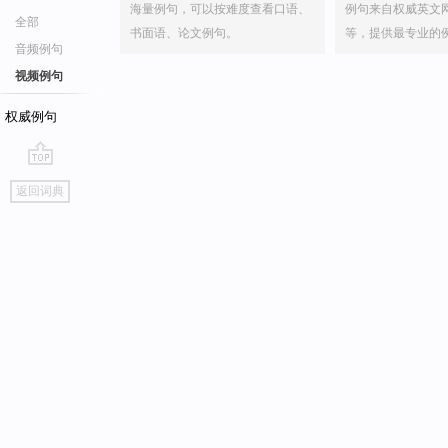
海量例句，可以按难度查看口语、
例句来自权威英文
全部
书面语、论文例句。
等，提供最专业的
音频例句
视频例句
权威例句
go
返回词典
top