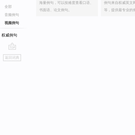
海量例句，可以按难度查看口语、
例句来自权威英文
全部
书面语、论文例句。
等，提供最专业的
音频例句
视频例句
权威例句
go
返回词典
top