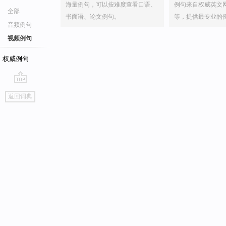
海量例句，可以按难度查看口语、
例句来自权威英文
全部
书面语、论文例句。
等，提供最专业的
音频例句
视频例句
权威例句
go
返回词典
top