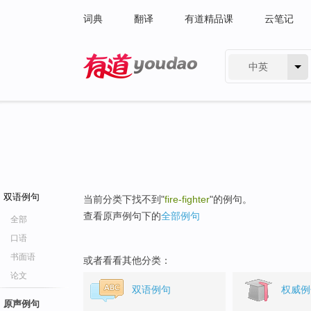
词典
翻译
有道精品课
云笔记
中英
有道 - 网易旗下搜索
双语例句
当前分类下找不到"
fire-fighter
"的例句。
查看原声例句下的
全部例句
全部
口语
书面语
或者看看其他分类：
论文
双语例句
权威例
原声例句