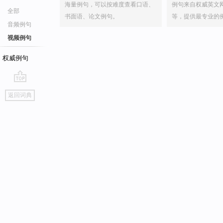
海量例句，可以按难度查看口语、
例句来自权威英文
全部
书面语、论文例句。
等，提供最专业的
音频例句
视频例句
权威例句
go
返回词典
top