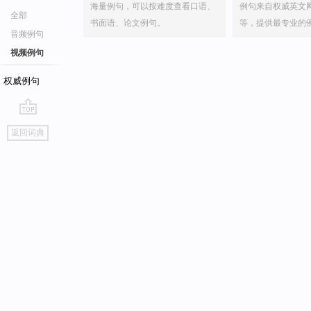
海量例句，可以按难度查看口语、
例句来自权威英文
全部
书面语、论文例句。
等，提供最专业的
音频例句
视频例句
权威例句
go
返回词典
top