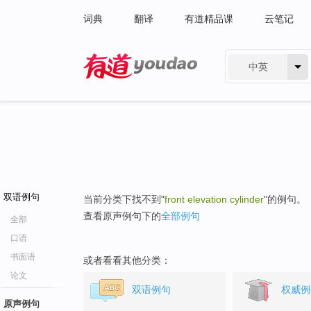
词典
翻译
有道精品课
云笔记
中英
有道 - 网易旗下搜索
双语例句
当前分类下找不到"
front elevation cylinder
"的例句。
查看原声例句下的
全部例句
全部
口语
书面语
或者看看其他分类：
论文
双语例句
权威例
原声例句