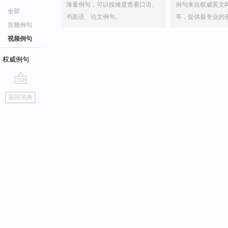
海量例句，可以按难度查看口语、
例句来自权威英文
全部
书面语、论文例句。
等，提供最专业的
音频例句
视频例句
权威例句
go
返回词典
top