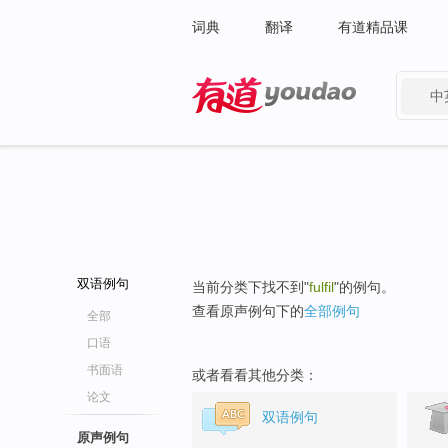
词典
翻译
有道精品课
中
有道 - 网易旗下搜索
双语例句
当前分类下找不到"
fulfil
"的例句。
查看原声例句下的
全部例句
全部
口语
书面语
或者看看其他分类：
论文
双语例句
原声例句