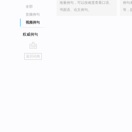
海量例句，可以按难度查看口语、
例句
全部
书面语、论文例句。
等，
音频例句
视频例句
权威例句
go
返回词典
top