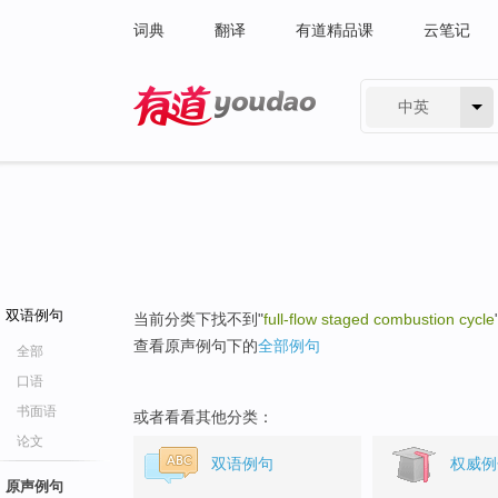
词典
翻译
有道精品课
云笔记
中英
有道 - 网易旗下搜索
双语例句
当前分类下找不到"
full-flow staged combustion cycle
查看原声例句下的
全部例句
全部
口语
书面语
或者看看其他分类：
论文
双语例句
权威例
原声例句