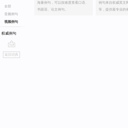
海量例句，可以按难度查看口语、
例句来自权威英文
全部
书面语、论文例句。
等，提供最专业的
音频例句
视频例句
权威例句
go
返回词典
top