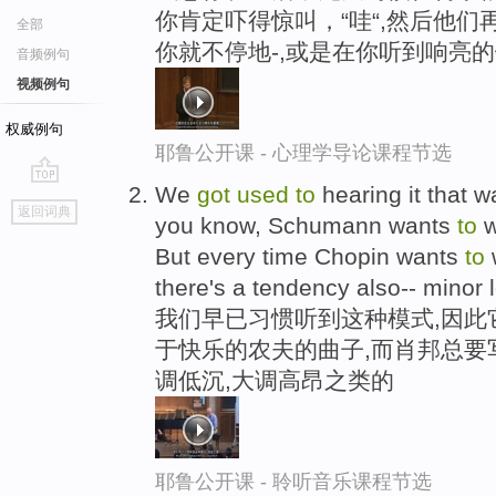
你肯定吓得惊叫，“哇“,然后他们
全部
你就不停地-,或是在你听到响亮的
音频例句
视频例句
权威例句
耶鲁公开课 - 心理学导论课程节选
We
got
used
to
hearing it that wa
go
返回词典
you know, Schumann wants
to
w
top
But every time Chopin wants
to
w
there's a tendency also-- minor l
我们早已习惯听到这种模式,因此它算
于快乐的农夫的曲子,而肖邦总要
调低沉,大调高昂之类的
耶鲁公开课 - 聆听音乐课程节选