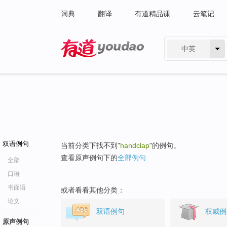
词典
翻译
有道精品课
云笔记
中英
有道 - 网易旗下搜索
双语例句
当前分类下找不到"
handclap
"的例句。
查看原声例句下的
全部例句
全部
口语
书面语
或者看看其他分类：
论文
双语例句
权威例
原声例句