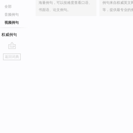
海量例句，可以按难度查看口语、
例句来自权威英文
全部
书面语、论文例句。
等，提供最专业的
音频例句
视频例句
权威例句
go
返回词典
top