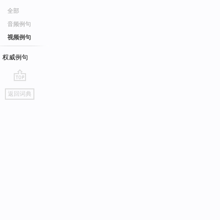
全部
音频例句
视频例句
权威例句
go
返回词典
top