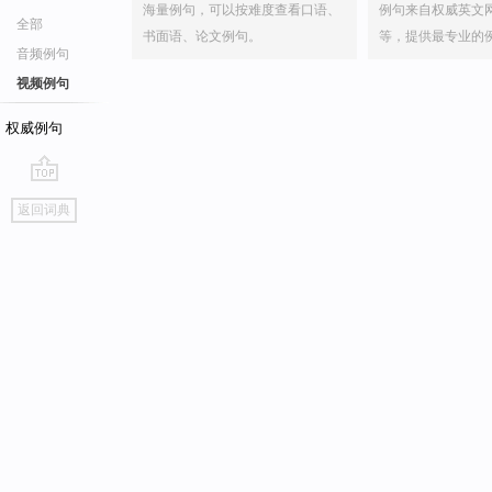
海量例句，可以按难度查看口语、
例句来自权威英文
全部
书面语、论文例句。
等，提供最专业的
音频例句
视频例句
权威例句
go
返回词典
top