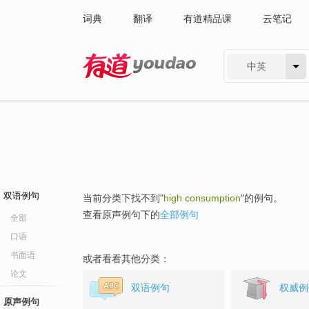
词典
翻译
有道精品课
云笔记
中英
有道 - 网易旗下搜索
双语例句
当前分类下找不到"
high consumption
"的例句。
查看原声例句下的
全部例句
全部
口语
书面语
或者看看其他分类：
论文
双语例句
权威例
原声例句