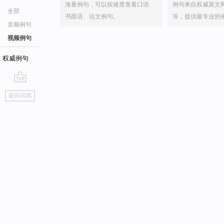
海量例句，可以按难度查看口语、
例句来自权威英文
全部
书面语、论文例句。
等，提供最专业的
音频例句
视频例句
权威例句
go
返回词典
top