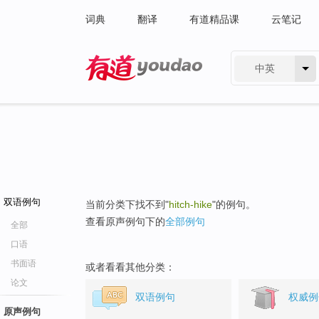
词典
翻译
有道精品课
云笔记
中英
有道 - 网易旗下搜索
双语例句
当前分类下找不到"
hitch-hike
"的例句。
查看原声例句下的
全部例句
全部
口语
书面语
或者看看其他分类：
论文
双语例句
权威例
原声例句