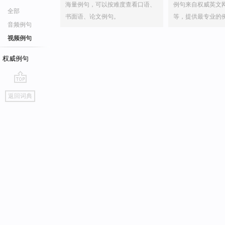
海量例句，可以按难度查看口语、
例句来自权威英文
全部
书面语、论文例句。
等，提供最专业的
音频例句
视频例句
权威例句
go
返回词典
top