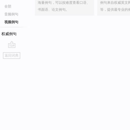
海量例句，可以按难度查看口语、
例句来自权威英文
全部
书面语、论文例句。
等，提供最专业的
音频例句
视频例句
权威例句
go
返回词典
top