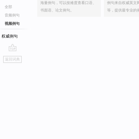
海量例句，可以按难度查看口语、
例句来自权威英文
全部
书面语、论文例句。
等，提供最专业的
音频例句
视频例句
权威例句
go
返回词典
top