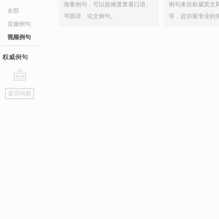
海量例句，可以按难度查看口语、
例句来自权威英文
全部
书面语、论文例句。
等，提供最专业的
音频例句
视频例句
权威例句
go
返回词典
top