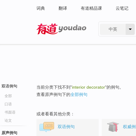
词典
翻译
有道精品课
云笔记
中英
有道 - 网易旗下搜索
双语例句
当前分类下找不到"
interior decorator
"的例句。
查看原声例句下的
全部例句
全部
口语
书面语
或者看看其他分类：
论文
双语例句
权威例
原声例句