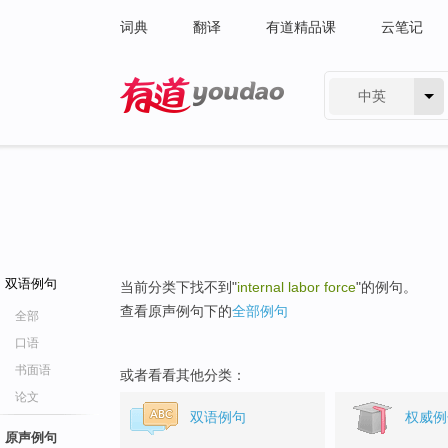
词典
翻译
有道精品课
云笔记
中英
有道 - 网易旗下搜索
双语例句
当前分类下找不到"
internal labor force
"的例句。
查看原声例句下的
全部例句
全部
口语
书面语
或者看看其他分类：
论文
双语例句
权威例
原声例句