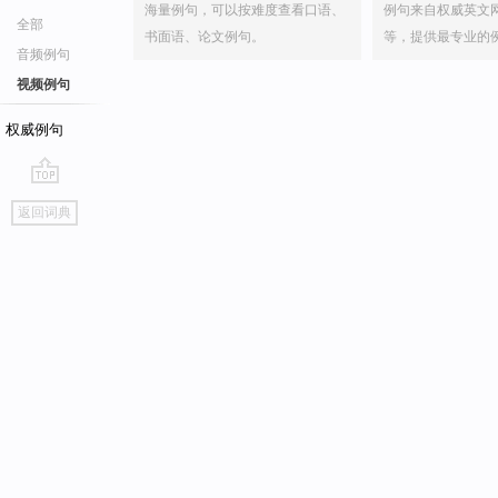
海量例句，可以按难度查看口语、
例句来自权威英文
全部
书面语、论文例句。
等，提供最专业的
音频例句
视频例句
权威例句
go
返回词典
top