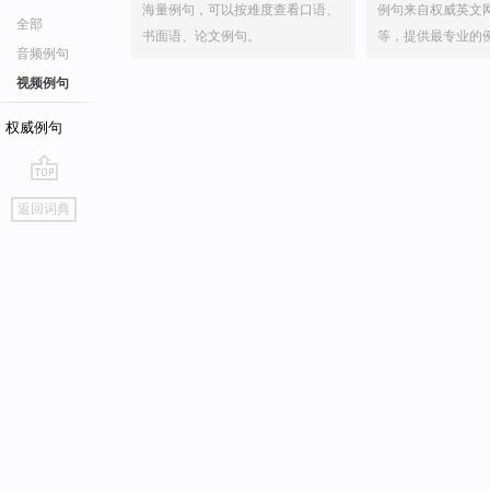
海量例句，可以按难度查看口语、
例句来自权威英文
全部
书面语、论文例句。
等，提供最专业的
音频例句
视频例句
权威例句
go
返回词典
top