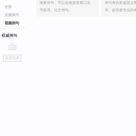
海量例句，可以按难度查看口语、
例句来自权威英文
全部
书面语、论文例句。
等，提供最专业的
音频例句
视频例句
权威例句
go
返回词典
top