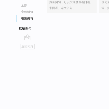
海量例句，可以按难度查看口语、
例句
全部
书面语、论文例句。
等，
音频例句
视频例句
权威例句
go
返回词典
top