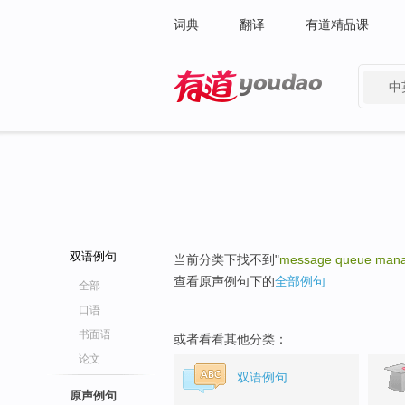
词典
翻译
有道精品课
中
有道 - 网易旗下搜索
双语例句
当前分类下找不到"
message queue man
查看原声例句下的
全部例句
全部
口语
书面语
或者看看其他分类：
论文
双语例句
原声例句