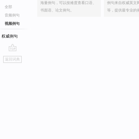
海量例句，可以按难度查看口语、
例句来自权威英文
全部
书面语、论文例句。
等，提供最专业的
音频例句
视频例句
权威例句
go
返回词典
top