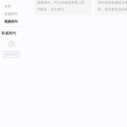
海量例句，可以按难度查看口语、
例句来自权威英文
全部
书面语、论文例句。
等，提供最专业的
音频例句
视频例句
权威例句
go
返回词典
top