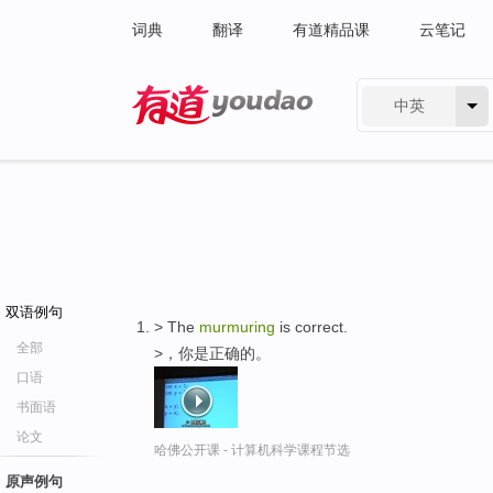
词典
翻译
有道精品课
云笔记
中英
有道 - 网易旗下搜索
双语例句
> The
murmuring
is correct.
全部
>，你是正确的。
口语
书面语
论文
哈佛公开课 - 计算机科学课程节选
原声例句