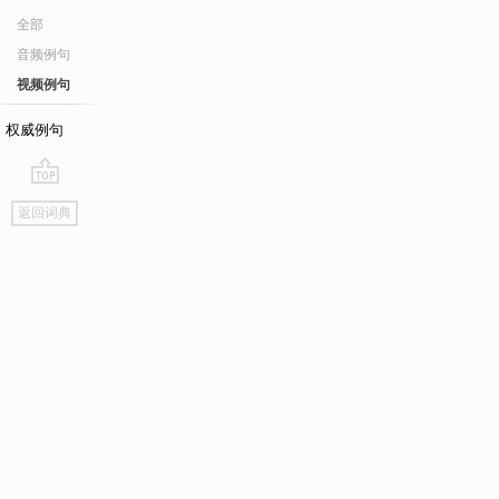
全部
音频例句
视频例句
权威例句
go
返回词典
top