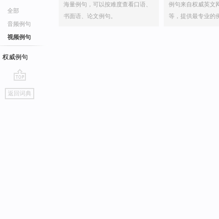
海量例句，可以按难度查看口语、
例句来自权威英文
全部
书面语、论文例句。
等，提供最专业的
音频例句
视频例句
权威例句
go
返回词典
top