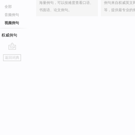
海量例句，可以按难度查看口语、
例句来自权威英文
全部
书面语、论文例句。
等，提供最专业的
音频例句
视频例句
权威例句
go
返回词典
top