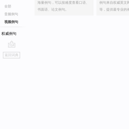
海量例句，可以按难度查看口语、
例句来自权威英文
全部
书面语、论文例句。
等，提供最专业的
音频例句
视频例句
权威例句
go
返回词典
top