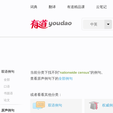
词典
翻译
有道精品课
云笔记
中英
有道 - 网易旗下搜索
双语例句
当前分类下找不到"
nationwide census
"的例句。
查看原声例句下的
全部例句
全部
口语
书面语
或者看看其他分类：
论文
双语例句
权威例
原声例句