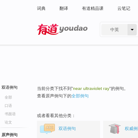
词典
翻译
有道精品课
云笔记
中英
有道 - 网易旗下搜索
双语例句
当前分类下找不到"
near ultraviolet ray
"的例句。
查看原声例句下的
全部例句
全部
口语
书面语
或者看看其他分类：
论文
双语例句
权威例
原声例句