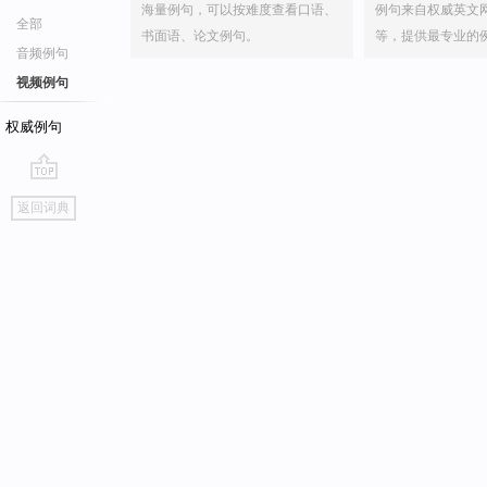
海量例句，可以按难度查看口语、
例句来自权威英文
全部
书面语、论文例句。
等，提供最专业的
音频例句
视频例句
权威例句
go
返回词典
top