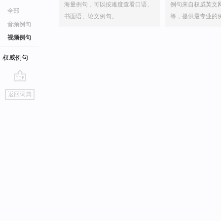
海量例句，可以按难度查看口语、
例句来自权威英文
全部
书面语、论文例句。
等，提供最专业的
音频例句
视频例句
权威例句
go
返回词典
top