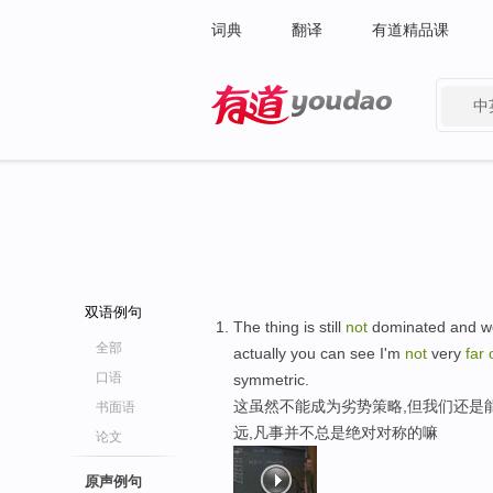
词典
翻译
有道精品课
中
有道 - 网易旗下搜索
双语例句
The thing is still
not
dominated and we 
全部
actually you can see I'm
not
very
far
口语
symmetric.
这虽然不能成为劣势策略,但我们还是
书面语
远,凡事并不总是绝对对称的嘛
论文
原声例句