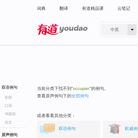
词典
翻译
有道精品课
云笔记
中英
有道 - 网易旗下搜索
双语例句
当前分类下找不到"
occupier
"的例句。
查看原声例句下的
全部例句
全部
口语
书面语
或者看看其他分类：
论文
双语例句
权威例
原声例句