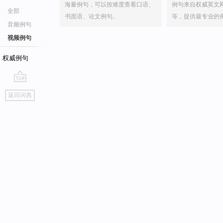
海量例句，可以按难度查看口语、
例句来自权威英文
全部
书面语、论文例句。
等，提供最专业的
音频例句
视频例句
权威例句
go
返回词典
top