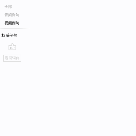
全部
音频例句
视频例句
权威例句
go
返回词典
top