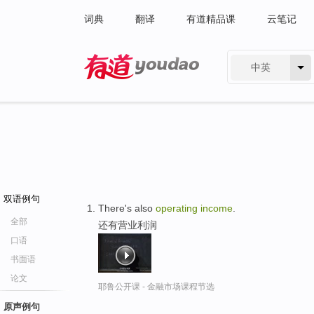
词典
翻译
有道精品课
云笔记
中英
有道 - 网易旗下搜索
双语例句
There's also
operating
income
.
全部
还有营业利润
口语
书面语
论文
耶鲁公开课 - 金融市场课程节选
原声例句