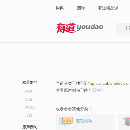
词典
翻译
有道精品课
中
有道 - 网易旗下搜索
双语例句
当前分类下找不到"
optical cable televisio
查看原声例句下的
全部例句
全部
口语
书面语
或者看看其他分类：
论文
双语例句
原声例句