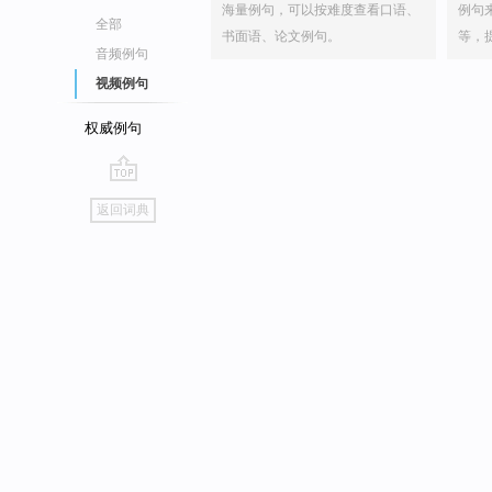
海量例句，可以按难度查看口语、
例句
全部
书面语、论文例句。
等，
音频例句
视频例句
权威例句
go
返回词典
top