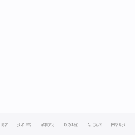
方博客
技术博客
诚聘英才
联系我们
站点地图
网络举报