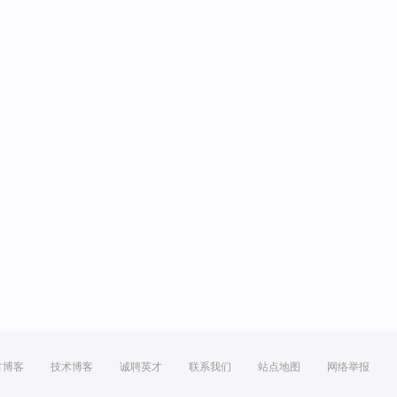
方博客
技术博客
诚聘英才
联系我们
站点地图
网络举报