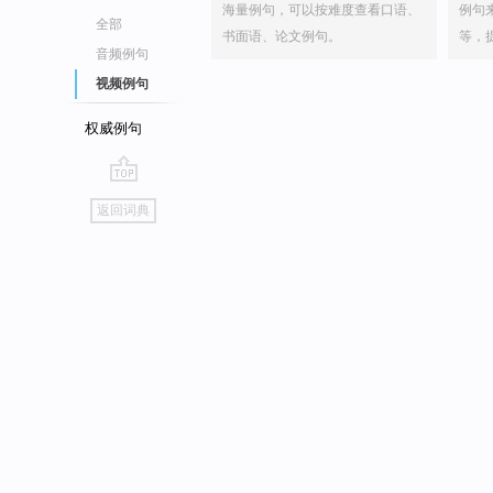
海量例句，可以按难度查看口语、
例句
全部
书面语、论文例句。
等，
音频例句
视频例句
权威例句
go
返回词典
top