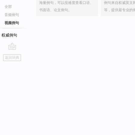
海量例句，可以按难度查看口语、
例句来自权威英文
全部
书面语、论文例句。
等，提供最专业的
音频例句
视频例句
权威例句
go
返回词典
top