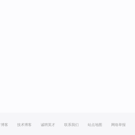
方博客
技术博客
诚聘英才
联系我们
站点地图
网络举报