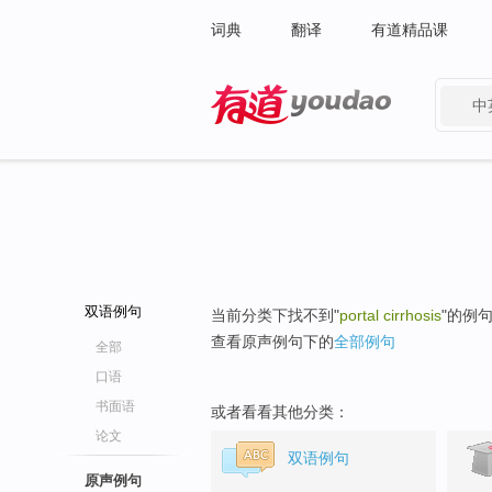
词典
翻译
有道精品课
中
有道 - 网易旗下搜索
双语例句
当前分类下找不到"
portal cirrhosis
"的例
查看原声例句下的
全部例句
全部
口语
书面语
或者看看其他分类：
论文
双语例句
原声例句