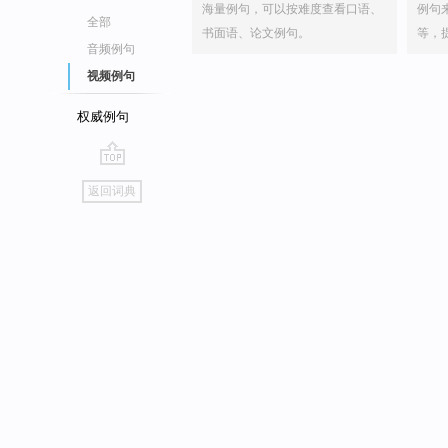
海量例句，可以按难度查看口语、
例句
全部
书面语、论文例句。
等，
音频例句
视频例句
权威例句
go
返回词典
top