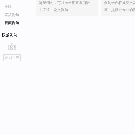
海量例句，可以按难度查看口语、
例句来自权威英文
全部
书面语、论文例句。
等，提供最专业的
音频例句
视频例句
权威例句
go
返回词典
top