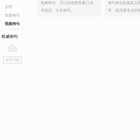
海量例句，可以按难度查看口语、
例句来自权威英文
全部
书面语、论文例句。
等，提供最专业的
音频例句
视频例句
权威例句
go
返回词典
top