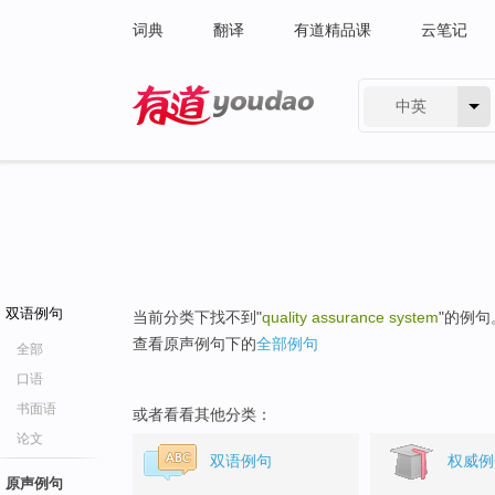
词典
翻译
有道精品课
云笔记
中英
有道 - 网易旗下搜索
双语例句
当前分类下找不到"
quality assurance system
"的例句
查看原声例句下的
全部例句
全部
口语
书面语
或者看看其他分类：
论文
双语例句
权威例
原声例句