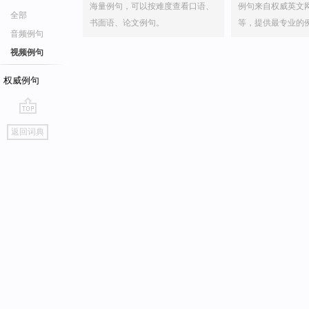
海量例句，可以按难度查看口语、
例句来自权威英文
全部
书面语、论文例句。
等，提供最专业的
音频例句
视频例句
权威例句
go
返回词典
top